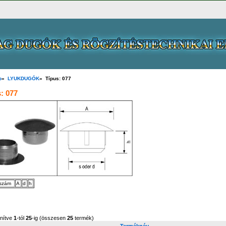
p
»
LYUKDUGÓK
» Típus: 077
: 077
szám
A
d
h
enítve
1
-tól
25
-ig (összesen
25
termék)
Terméknév