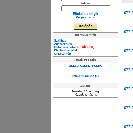
Jelszó:
077 
Elfelejtett jelszó
Regisztráció
077 
INFORMÁCIÓK
Szállítás
Adatkezelés
Oldalhasználat
[SEGÍTSÉG]
Elérhetőségeink
077 
Oldaltérkép
LEVÉLKÜLDÉS:
BELSŐ ÜZENETKÜLDŐ
077 
info@muadugo.hu
ONLINE
077 
Jelenleg 26 vendég
nézelődik nálunk.
077 
077 