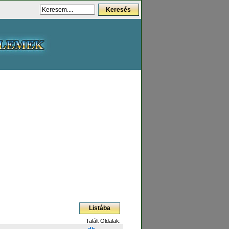
Talált Oldalak:
db