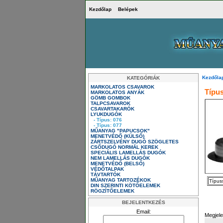
Kezdőlap
Belépek
Kezdőla
KATEGÓRIÁK
MARKOLATOS CSAVAROK
Típus
MARKOLATOS ANYÁK
GÖMB GOMBOK
TALPCSAVAROK
CSAVARTAKARÓK
LYUKDUGÓK
- Típus: 076
- Típus: 077
MŰANYAG "PAPUCSOK"
MENETVÉDŐ (KÜLSŐ)
ZÁRTSZELVÉNY DUGÓ SZÖGLETES
CSŐDUGÓ NORMÁL KEREK
SPECIÁLIS LAMELLÁS DUGÓK
NEM LAMELLÁS DUGÓK
MENETVÉDŐ (BELSŐ)
VÉDŐTALPAK
TÁVTARTÓK
MŰANYAG TARTOZÉKOK
Típus
DIN SZERINTI KÖTŐELEMEK
RÖGZÍTŐELEMEK
BEJELENTKEZÉS
Email:
Megjel