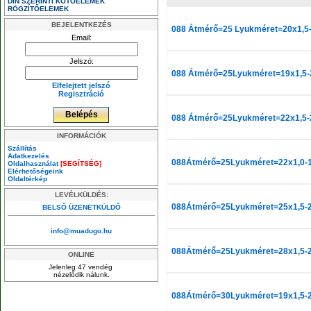
DIN SZERINTI KÖTŐELEMEK
RÖGZÍTŐELEMEK
BEJELENTKEZÉS
088 Átmérő=25 Lyukméret=20x1,5-
Email:
Jelszó:
088 Átmérő=25Lyukméret=19x1,5-2
Elfelejtett jelszó
Regisztráció
088 Átmérő=25Lyukméret=22x1,5-
INFORMÁCIÓK
Szállítás
Adatkezelés
088Átmérő=25Lyukméret=22x1,0-1
Oldalhasználat
[SEGÍTSÉG]
Elérhetőségeink
Oldaltérkép
LEVÉLKÜLDÉS:
088Átmérő=25Lyukméret=25x1,5-2
BELSŐ ÜZENETKÜLDŐ
info@muadugo.hu
088Átmérő=25Lyukméret=28x1,5-2
ONLINE
Jelenleg 47 vendég
nézelődik nálunk.
088Átmérő=30Lyukméret=19x1,5-2