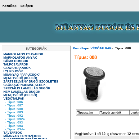
Kezdőlap
Belépek
Kezdőlap
»
VÉDŐTALPAK
» Típus: 088
KATEGÓRIÁK
MARKOLATOS CSAVAROK
Típus: 088
MARKOLATOS ANYÁK
GÖMB GOMBOK
TALPCSAVAROK
CSAVARTAKARÓK
LYUKDUGÓK
MŰANYAG "PAPUCSOK"
MENETVÉDŐ (KÜLSŐ)
ZÁRTSZELVÉNY DUGÓ SZÖGLETES
CSŐDUGÓ NORMÁL KEREK
SPECIÁLIS LAMELLÁS DUGÓK
NEM LAMELLÁS DUGÓK
MENETVÉDŐ (BELSŐ)
VÉDŐTALPAK
- Típus: 086
- Típus: 087
- Típus: 088
- Típus: 089
Típusszám
Tányér átmérő
Lyukm
- Típus: 092
- Típus: 092a
- Típus: 093
- Típus: 094
- Típus: 094a
TÁVTARTÓK
Megjelenítve
1
-tól
12
-ig (összesen
12
term
MŰANYAG TARTOZÉKOK