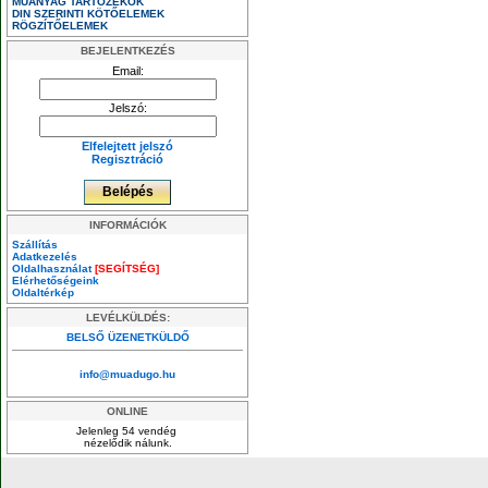
MŰANYAG TARTOZÉKOK
DIN SZERINTI KÖTŐELEMEK
RÖGZÍTŐELEMEK
BEJELENTKEZÉS
Email:
Jelszó:
Elfelejtett jelszó
Regisztráció
INFORMÁCIÓK
Szállítás
Adatkezelés
Oldalhasználat
[SEGÍTSÉG]
Elérhetőségeink
Oldaltérkép
LEVÉLKÜLDÉS:
BELSŐ ÜZENETKÜLDŐ
info@muadugo.hu
ONLINE
Jelenleg 54 vendég
nézelődik nálunk.