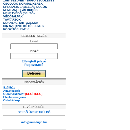
ZÁRTSZELVÉNY DUGÓ SZÖGLETES
CSŐDUGÓ NORMÁL KEREK
SPECIÁLIS LAMELLÁS DUGÓK
NEM LAMELLÁS DUGÓK
MENETVÉDŐ (BELSŐ)
VÉDŐTALPAK
TÁVTARTÓK
MŰANYAG TARTOZÉKOK
DIN SZERINTI KÖTŐELEMEK
RÖGZÍTŐELEMEK
BEJELENTKEZÉS
Email:
Jelszó:
Elfelejtett jelszó
Regisztráció
INFORMÁCIÓK
Szállítás
Adatkezelés
Oldalhasználat
[SEGÍTSÉG]
Elérhetőségeink
Oldaltérkép
LEVÉLKÜLDÉS:
BELSŐ ÜZENETKÜLDŐ
info@muadugo.hu