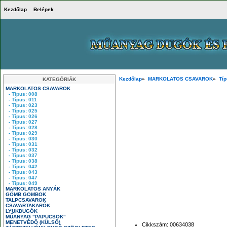
Kezdőlap
Belépek
Kezdőlap
»
MARKOLATOS CSAVAROK
»
Típ
KATEGÓRIÁK
MARKOLATOS CSAVAROK
- Típus: 008
- Típus: 011
- Típus: 023
- Típus: 025
- Típus: 026
- Típus: 027
- Típus: 028
- Típus: 029
- Típus: 030
- Típus: 031
- Típus: 032
- Típus: 037
- Típus: 038
- Típus: 042
- Típus: 043
- Típus: 047
- Típus: 049
MARKOLATOS ANYÁK
GÖMB GOMBOK
TALPCSAVAROK
CSAVARTAKARÓK
LYUKDUGÓK
MŰANYAG "PAPUCSOK"
MENETVÉDŐ (KÜLSŐ)
Cikkszám: 00634038