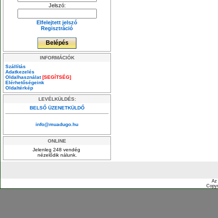
Jelszó:
Elfelejtett jelszó
Regisztráció
INFORMÁCIÓK
Szállítás
Adatkezelés
Oldalhasználat
[SEGÍTSÉG]
Elérhetőségeink
Oldaltérkép
LEVÉLKÜLDÉS:
BELSŐ ÜZENETKÜLDŐ
info@muadugo.hu
ONLINE
Jelenleg 248 vendég
nézelődik nálunk.
Az
Copyr