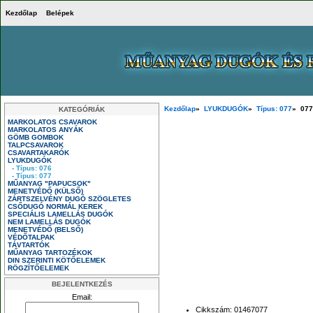
Kezdőlap
Belépek
Kezdőlap
»
LYUKDUGÓK
»
Típus: 077
» 077
KATEGÓRIÁK
MARKOLATOS CSAVAROK
MARKOLATOS ANYÁK
GÖMB GOMBOK
TALPCSAVAROK
CSAVARTAKARÓK
LYUKDUGÓK
- Típus: 076
- Típus: 077
MŰANYAG "PAPUCSOK"
MENETVÉDŐ (KÜLSŐ)
ZÁRTSZELVÉNY DUGÓ SZÖGLETES
CSŐDUGÓ NORMÁL KEREK
SPECIÁLIS LAMELLÁS DUGÓK
NEM LAMELLÁS DUGÓK
MENETVÉDŐ (BELSŐ)
VÉDŐTALPAK
TÁVTARTÓK
MŰANYAG TARTOZÉKOK
DIN SZERINTI KÖTŐELEMEK
RÖGZÍTŐELEMEK
BEJELENTKEZÉS
Email:
Cikkszám: 01467077