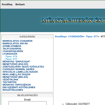
Kezdőlap
Belépek
Kezdőlap
»
LYUKDUGÓK
»
Típus: 077
» 077
KATEGÓRIÁK
MARKOLATOS CSAVAROK
MARKOLATOS ANYÁK
GÖMB GOMBOK
TALPCSAVAROK
CSAVARTAKARÓK
LYUKDUGÓK
- Típus: 076
- Típus: 077
MŰANYAG "PAPUCSOK"
MENETVÉDŐ (KÜLSŐ)
ZÁRTSZELVÉNY DUGÓ SZÖGLETES
CSŐDUGÓ NORMÁL KEREK
SPECIÁLIS LAMELLÁS DUGÓK
NEM LAMELLÁS DUGÓK
MENETVÉDŐ (BELSŐ)
VÉDŐTALPAK
TÁVTARTÓK
MŰANYAG TARTOZÉKOK
DIN SZERINTI KÖTŐELEMEK
RÖGZÍTŐELEMEK
BEJELENTKEZÉS
Email:
Cikkszám: 01476077