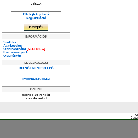
Jelszó:
Elfelejtett jelszó
Regisztráció
INFORMÁCIÓK
Szállítás
Adatkezelés
Oldalhasználat
[SEGÍTSÉG]
Elérhetőségeink
Oldaltérkép
LEVÉLKÜLDÉS:
BELSŐ ÜZENETKÜLDŐ
info@muadugo.hu
ONLINE
Jelenleg 35 vendég
nézelődik nálunk.
Az
Copyr