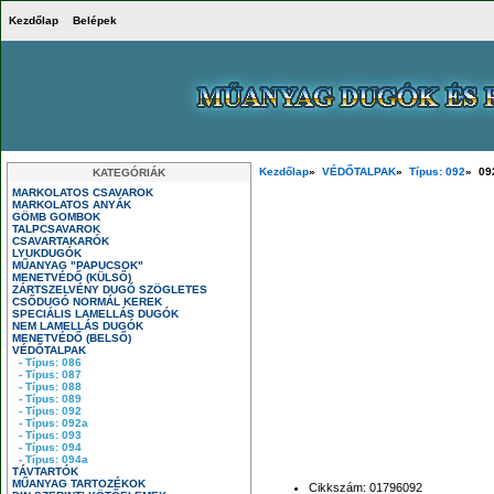
Kezdőlap
Belépek
Kezdőlap
»
VÉDŐTALPAK
»
Típus: 092
» 09
KATEGÓRIÁK
MARKOLATOS CSAVAROK
MARKOLATOS ANYÁK
GÖMB GOMBOK
TALPCSAVAROK
CSAVARTAKARÓK
LYUKDUGÓK
MŰANYAG "PAPUCSOK"
MENETVÉDŐ (KÜLSŐ)
ZÁRTSZELVÉNY DUGÓ SZÖGLETES
CSŐDUGÓ NORMÁL KEREK
SPECIÁLIS LAMELLÁS DUGÓK
NEM LAMELLÁS DUGÓK
MENETVÉDŐ (BELSŐ)
VÉDŐTALPAK
- Típus: 086
- Típus: 087
- Típus: 088
- Típus: 089
- Típus: 092
- Típus: 092a
- Típus: 093
- Típus: 094
- Típus: 094a
TÁVTARTÓK
MŰANYAG TARTOZÉKOK
Cikkszám: 01796092