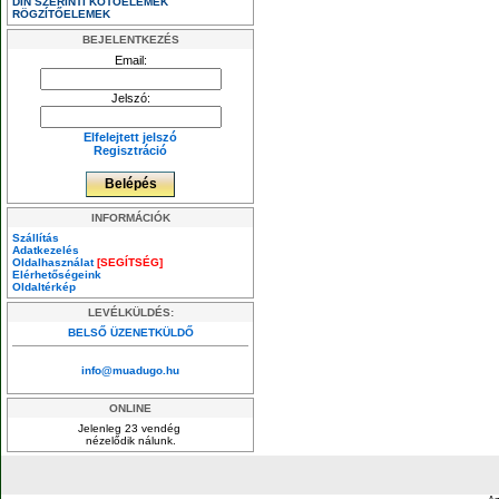
DIN SZERINTI KÖTŐELEMEK
RÖGZÍTŐELEMEK
BEJELENTKEZÉS
Email:
Jelszó:
Elfelejtett jelszó
Regisztráció
INFORMÁCIÓK
Szállítás
Adatkezelés
Oldalhasználat
[SEGÍTSÉG]
Elérhetőségeink
Oldaltérkép
LEVÉLKÜLDÉS:
BELSŐ ÜZENETKÜLDŐ
info@muadugo.hu
ONLINE
Jelenleg 23 vendég
nézelődik nálunk.