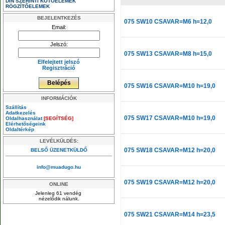
DIN SZERINTI KÖTŐELEMEK
RÖGZÍTŐELEMEK
BEJELENTKEZÉS
075 SW10 CSAVAR=M6 h=12,0
Email:
Jelszó:
075 SW13 CSAVAR=M8 h=15,0
Elfelejtett jelszó
Regisztráció
075 SW16 CSAVAR=M10 h=19,0
INFORMÁCIÓK
Szállítás
Adatkezelés
075 SW17 CSAVAR=M10 h=19,0
Oldalhasználat
[SEGÍTSÉG]
Elérhetőségeink
Oldaltérkép
LEVÉLKÜLDÉS:
075 SW18 CSAVAR=M12 h=20,0
BELSŐ ÜZENETKÜLDŐ
info@muadugo.hu
075 SW19 CSAVAR=M12 h=20,0
ONLINE
Jelenleg 61 vendég
nézelődik nálunk.
075 SW21 CSAVAR=M14 h=23,5