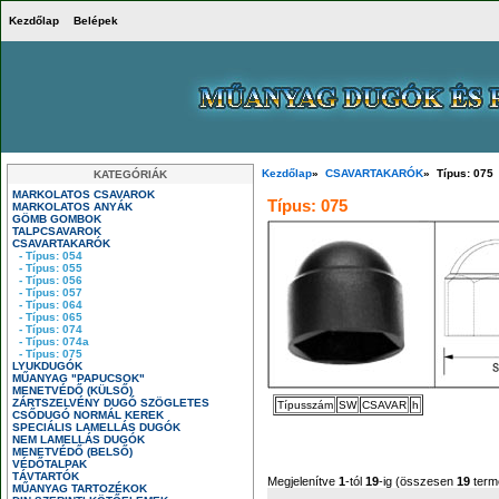
Kezdőlap
Belépek
Kezdőlap
»
CSAVARTAKARÓK
» Típus: 075
KATEGÓRIÁK
MARKOLATOS CSAVAROK
Típus: 075
MARKOLATOS ANYÁK
GÖMB GOMBOK
TALPCSAVAROK
CSAVARTAKARÓK
- Típus: 054
- Típus: 055
- Típus: 056
- Típus: 057
- Típus: 064
- Típus: 065
- Típus: 074
- Típus: 074a
- Típus: 075
LYUKDUGÓK
MŰANYAG "PAPUCSOK"
MENETVÉDŐ (KÜLSŐ)
ZÁRTSZELVÉNY DUGÓ SZÖGLETES
Típusszám
SW
CSAVAR
h
CSŐDUGÓ NORMÁL KEREK
SPECIÁLIS LAMELLÁS DUGÓK
NEM LAMELLÁS DUGÓK
MENETVÉDŐ (BELSŐ)
VÉDŐTALPAK
TÁVTARTÓK
Megjelenítve
1
-tól
19
-ig (összesen
19
term
MŰANYAG TARTOZÉKOK