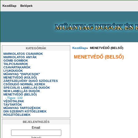
Kezdőlap
Belépek
Kezdőlap
» MENETVÉDŐ (BELSŐ)
KATEGÓRIÁK
MARKOLATOS CSAVAROK
MENETVÉDŐ (BELSŐ)
MARKOLATOS ANYÁK
GÖMB GOMBOK
TALPCSAVAROK
CSAVARTAKARÓK
LYUKDUGÓK
MŰANYAG "PAPUCSOK"
MENETVÉDŐ (KÜLSŐ)
ZÁRTSZELVÉNY DUGÓ SZÖGLETES
CSŐDUGÓ NORMÁL KEREK
SPECIÁLIS LAMELLÁS DUGÓK
NEM LAMELLÁS DUGÓK
MENETVÉDŐ (BELSŐ)
- Típus: 132
VÉDŐTALPAK
TÁVTARTÓK
MŰANYAG TARTOZÉKOK
DIN SZERINTI KÖTŐELEMEK
RÖGZÍTŐELEMEK
BEJELENTKEZÉS
Email: