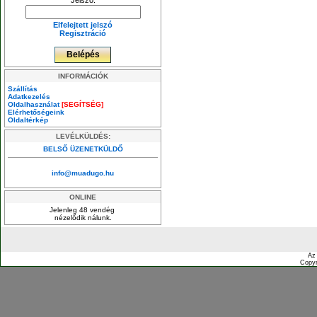
Jelszó:
Elfelejtett jelszó
Regisztráció
INFORMÁCIÓK
Szállítás
Adatkezelés
Oldalhasználat
[SEGÍTSÉG]
Elérhetőségeink
Oldaltérkép
LEVÉLKÜLDÉS:
BELSŐ ÜZENETKÜLDŐ
info@muadugo.hu
ONLINE
Jelenleg 48 vendég
nézelődik nálunk.
Az
Copyr